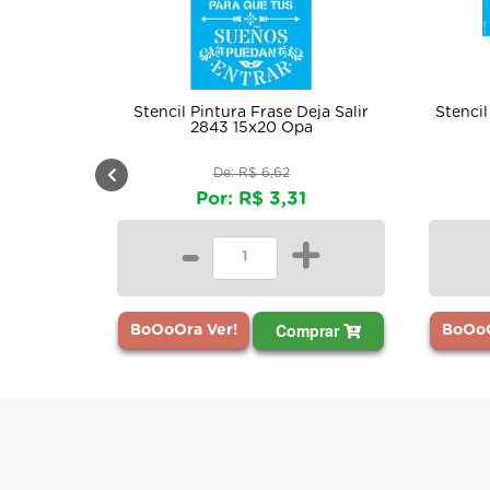
Stencil Pintura Frase Deja Salir
Stencil
2843 15x20 Opa
De: R$ 6,62
Por: R$ 3,31
-
+
Comprar
BoOoOra Ver!
BoOoO