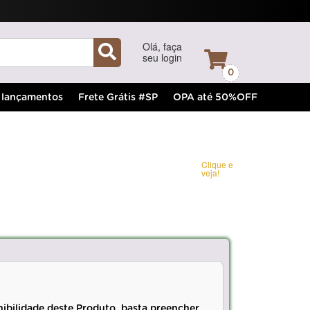
Olá, faça
seu login
0
lançamentos
Frete Grátis #SP
OPA até 50%OFF
Clique e
veja!
nibilidade deste Produto, basta preencher