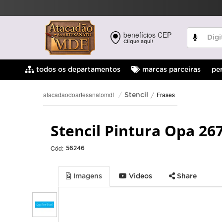
benefícios CEP
Clique aqui!
pe
todos os departamentos
marcas parceiras
Frases
atacadaodoartesanatomdf
Stencil
Stencil Pintura Opa 26
Cód:
56246
Imagens
Videos
Share