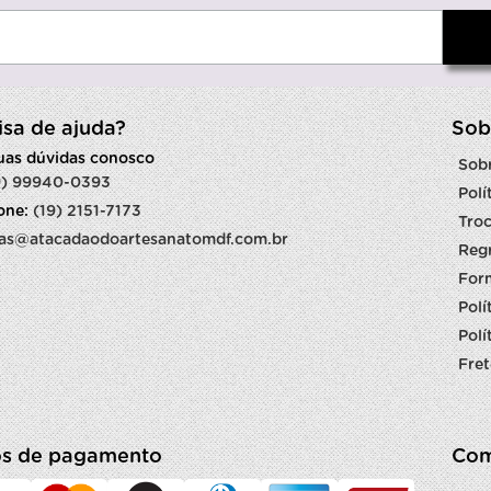
isa de ajuda?
Sob
suas dúvidas conosco
Sob
9) 99940-0393
Polí
fone:
(19) 2151-7173
Troc
as@atacadaodoartesanatomdf.com.br
Reg
For
Polí
Polí
Fret
s de pagamento
Com