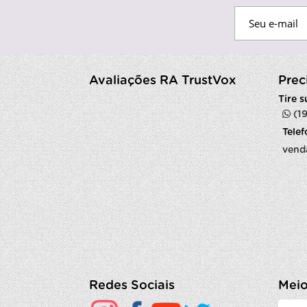
Avaliações RA TrustVox
Prec
Tire 
(1
Tele
vend
Redes Sociais
Meio