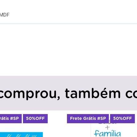
 MDF
comprou, também c
rátis #SP
50%OFF
Frete Grátis #SP
50%OFF