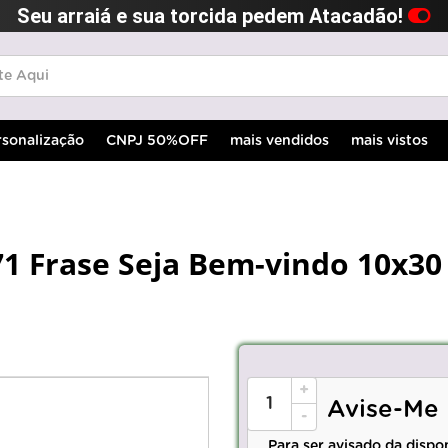
Seu arraiá e sua torcida pedem Atacadão!
rsonalização
CNPJ 50%OFF
mais vendidos
mais vistos
71 Frase Seja Bem-vindo 10x30
+
Avise-Me
-
Para ser avisado da dispo