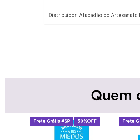
Distribuidor: Atacadão do Artesanato
Quem 
Frete Grátis #SP
50%OFF
Frete G