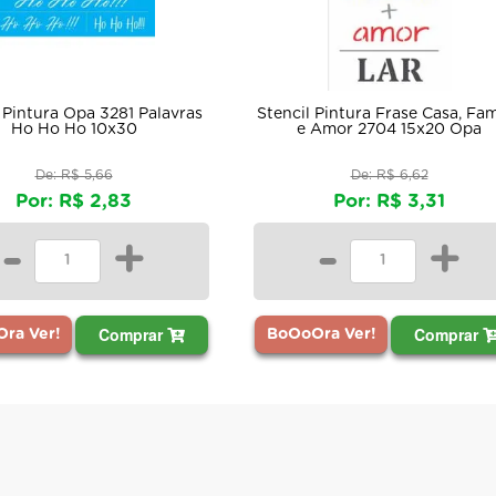
 Pintura Opa 3281 Palavras
Stencil Pintura Frase Casa, Fam
Ho Ho Ho 10x30
e Amor 2704 15x20 Opa
De: R$ 5,66
De: R$ 6,62
Por: R$ 2,83
Por: R$ 3,31
-
+
-
+
Comprar
Comprar
ra Ver!
BoOoOra Ver!