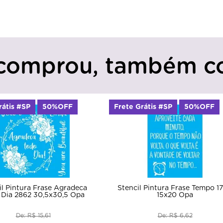
comprou, também c
rátis #SP
50%OFF
Frete Grátis #SP
50%OFF
il Pintura Frase Agradeca
Stencil Pintura Frase Tempo 1
 Dia 2862 30,5x30,5 Opa
15x20 Opa
De: R$ 15,61
De: R$ 6,62