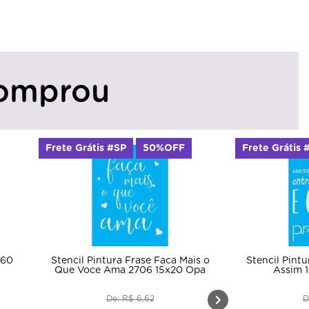
omprou
Frete Grátis #SP
50%OFF
Frete Grátis 
760
Stencil Pintura Frase Faca Mais o
Stencil Pint
Que Voce Ama 2706 15x20 Opa
Assim 
De: R$ 6,62
D