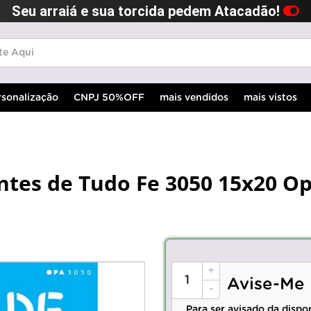
Seu arraiá e sua torcida pedem Atacadão!
rsonalização
CNPJ 50%OFF
mais vendidos
mais vistos
Antes de Tudo Fe 3050 15x20 O
+
Avise-Me
-
Para ser avisado da dispo