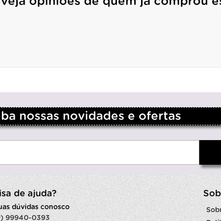
 veja opiniões de quem já comprou e
a nossas novidades e ofertas
isa de ajuda?
Sob
suas dúvidas conosco
Sob
9) 99940-0393