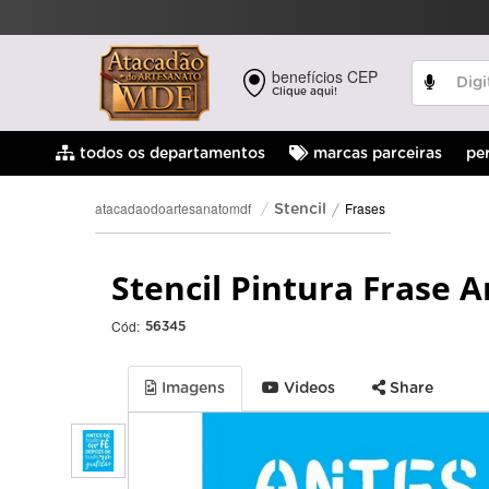
benefícios CEP
Clique aqui!
pe
todos os departamentos
marcas parceiras
Frases
atacadaodoartesanatomdf
Stencil
Stencil Pintura Frase 
Cód:
56345
Imagens
Videos
Share