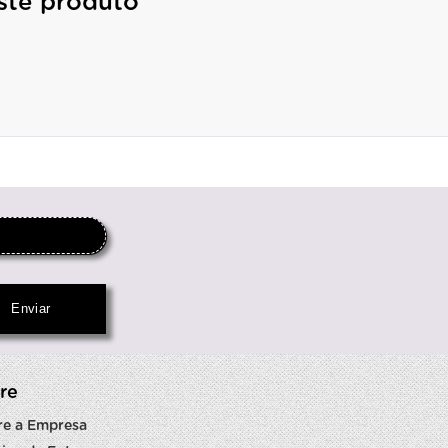
ste produto
re
re a Empresa