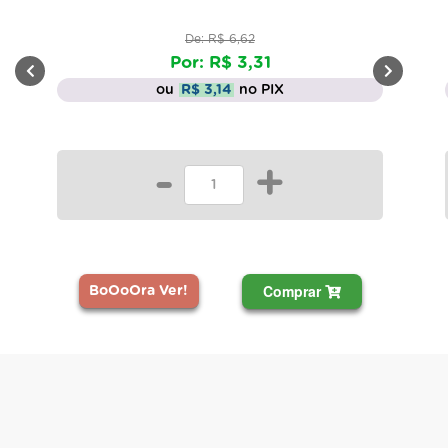
De: R$ 6,62
Por: R$ 3,31
ou
R$ 3,14
no PIX
-
+
Comprar
BoOoOra Ver!