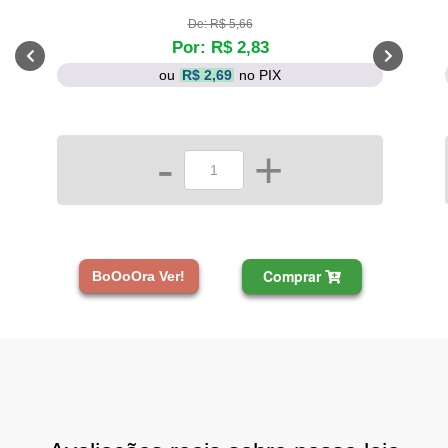
De: R$ 5,66
Por: R$ 2,83
ou
R$ 2,69
no PIX
-
+
Comprar
BoOoOra Ver!