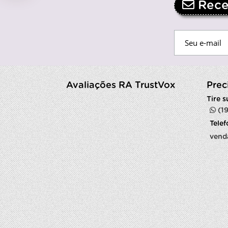
Receb
Avaliações RA TrustVox
Prec
Tire 
(1
Tele
vend