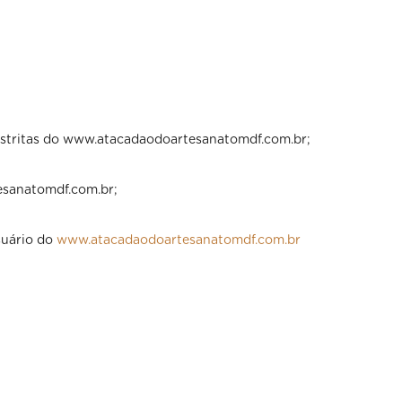
 restritas do www.atacadaodoartesanatomdf.com.br;
esanatomdf.com.br;
suário do
www.atacadaodoartesanatomdf.com.br