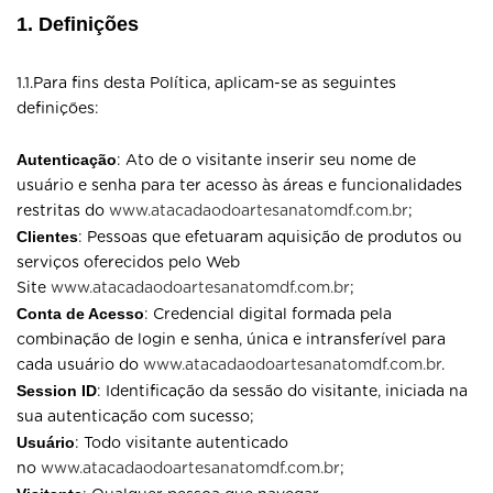
1. Definições
1.1.Para fins desta Política, aplicam-se as seguintes
definições:
Autenticação
: Ato de o visitante inserir seu nome de
usuário e senha para ter acesso às áreas e funcionalidades
restritas do
www.atacadaodoartesanatomdf.com.br
;
Clientes
: Pessoas que efetuaram aquisição de produtos ou
serviços oferecidos pelo Web
Site
www.atacadaodoartesanatomdf.com.br
;
Conta de Acesso
: Credencial digital formada pela
combinação de login e senha, única e intransferível para
cada usuário do
www.atacadaodoartesanatomdf.com.br
.
Session ID
: Identificação da sessão do visitante, iniciada na
sua autenticação com sucesso;
Usuário
: Todo visitante autenticado
no
www.atacadaodoartesanatomdf.com.br
;