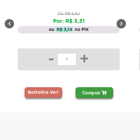
De: R$ 6,62
Por: R$ 3,31
ou
R$ 3,14
no PIX
-
+
Comprar
BoOoOra Ver!