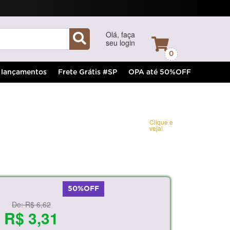
Olá, faça
seu login
0
lançamentos
Frete Grátis #SP
OPA até 50%OFF
Clique e
veja!
50%OFF
De:
R$ 6,62
R$ 3,31