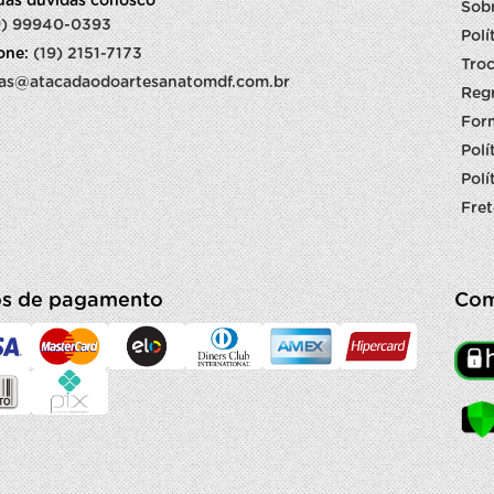
suas dúvidas conosco
Sob
9) 99940-0393
Polí
fone:
(19) 2151-7173
Troc
as@atacadaodoartesanatomdf.com.br
Reg
For
Polí
Polí
Fret
s de pagamento
Com