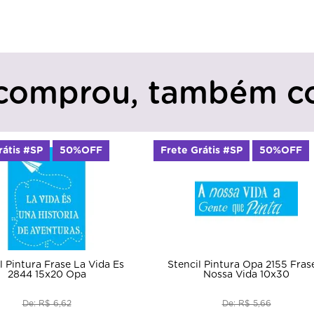
comprou, também c
rátis #SP
50%OFF
Frete Grátis #SP
50%OFF
l Pintura Frase La Vida Es
Stencil Pintura Opa 2155 Fras
2844 15x20 Opa
Nossa Vida 10x30
De: R$ 6,62
De: R$ 5,66