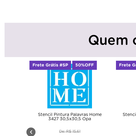
Quem 
Frete Grátis #SP
50%OFF
Frete G
Stencil Pintura Palavras Home
Stenci
3427 30,5x30,5 Opa
De: R$ 15,61