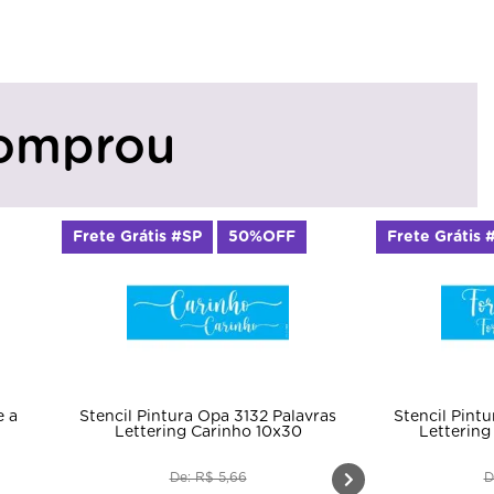
omprou
Frete Grátis #SP
50%OFF
Frete Grátis 
e a
Stencil Pintura Opa 3132 Palavras
Stencil Pint
Lettering Carinho 10x30
Lettering
De: R$ 5,66
D