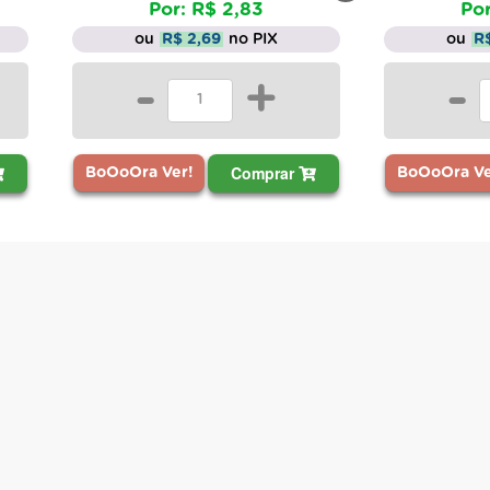
Por: R$ 2,83
Por
ou
R$ 2,69
no PIX
ou
R
-
+
-
Comprar
BoOoOra Ver!
BoOoOra Ve