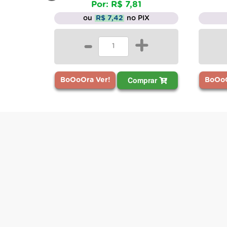
Por: R$ 7,81
ou
R$ 7,42
no PIX
-
+
Comprar
BoOoOra Ver!
BoOoO