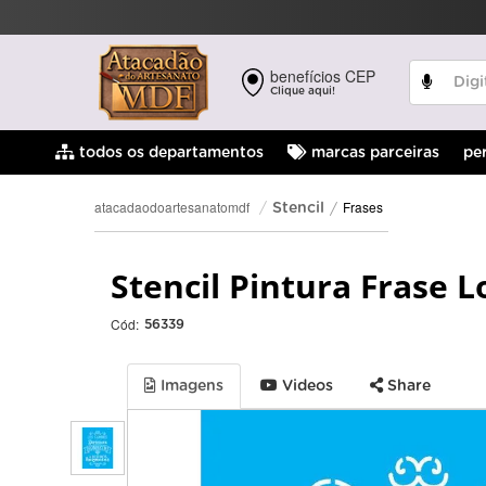
benefícios CEP
Clique aqui!
pe
todos os departamentos
marcas parceiras
Frases
atacadaodoartesanatomdf
Stencil
Stencil Pintura Frase 
Cód:
56339
Imagens
Videos
Share