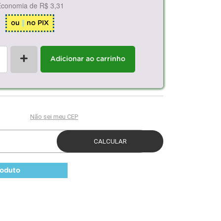
Economia de
R$ 3,31
ou
no PIX
+
Adicionar ao carrinho
roduto