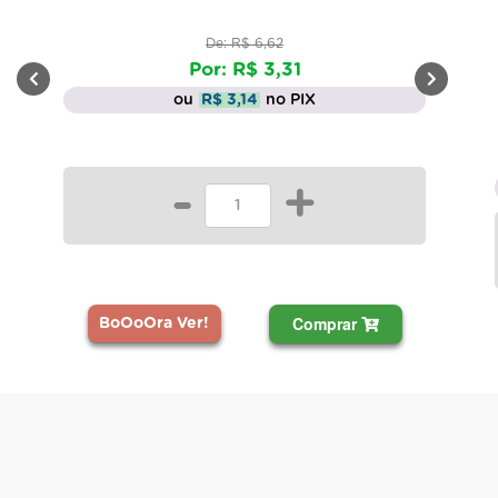
De: R$ 6,62
Por: R$ 3,31
ou
R$ 3,14
no PIX
-
+
Comprar
BoOoOra Ver!