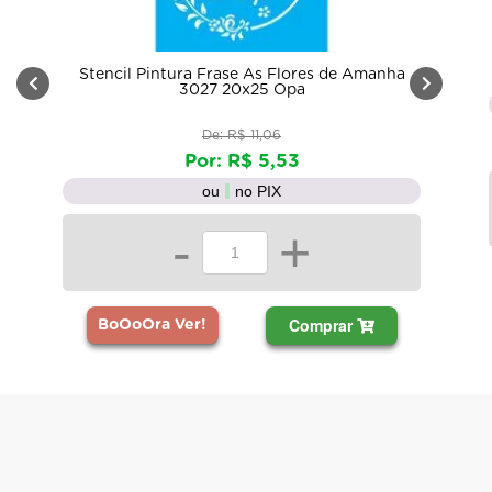
Stencil Pintura Frase As Flores de Amanha
3027 20x25 Opa
De: R$ 11,06
Por: R$ 5,53
ou
no PIX
-
+
Comprar
BoOoOra Ver!