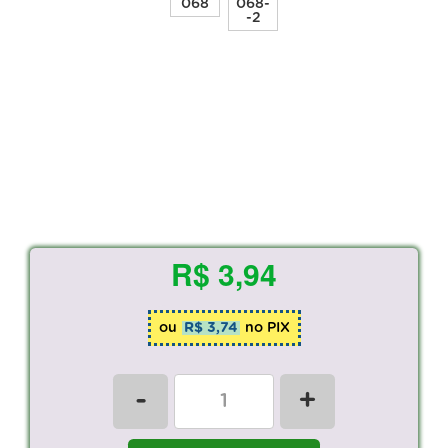
R$ 3,94
ou
R$ 3,74
no PIX
-
+