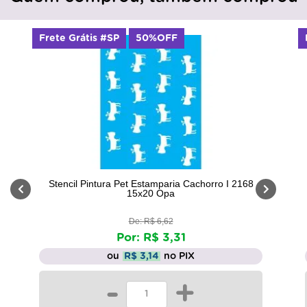
Frete Grátis #SP
50%OFF
Stencil Pintura Pet Estamparia Cachorro I 2168
15x20 Opa
De: R$ 6,62
Por: R$ 3,31
ou
R$ 3,14
no PIX
-
+