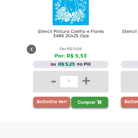
elho e Flores
Stencil Pintura Coelho Balao 1900
Ste
5 Opa
15x20 Opa
,06
De: R$ 6,62
5,53
Por: R$ 3,31
no PIX
ou
R$ 3,14
no PIX
+
-
+
Comprar
Comprar
BoOoOra Ver!
B