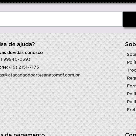
isa de ajuda?
Sob
suas dúvidas conosco
Sob
9) 99940-0393
Polí
fone:
(19) 2151-7173
Troc
as@atacadaodoartesanatomdf.com.br
Reg
For
Polí
Polí
Fret
s de pagamento
Com