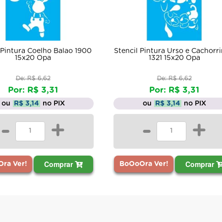
ncil Pintura Urso e Cachorrinho
Stencil Pintura Coelh
1321 15x20 Opa
Bandeirolas I 2826 20x
De: R$ 6,62
De: R$ 11,06
Por: R$ 3,31
Por: R$ 5,53
ou
R$ 3,14
no PIX
ou
R$ 5,25
no PI
-
+
-
Comprar
Comp
oOoOra Ver!
BoOoOra Ver!