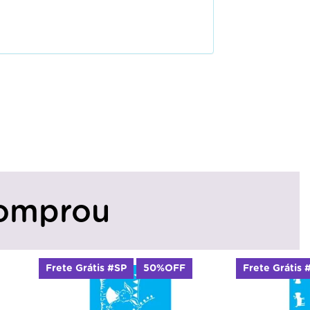
omprou
FF
Frete Grátis #SP
50%OFF
Frete Gr