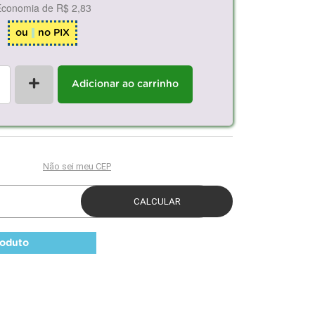
Economia de
R$ 2,83
ou
no PIX
+
Adicionar ao carrinho
roduto