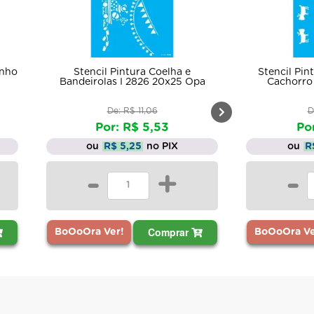
a e
Stencil Pintura Pet Estamparia
Stenci
25 Opa
Cachorro I 2168 15x20 Opa
De: R$ 6,62
Por: R$ 3,31
X
ou
R$ 3,14
no PIX
+
-
+
rar
Comprar
BoOoOra Ver!
BoOoOr