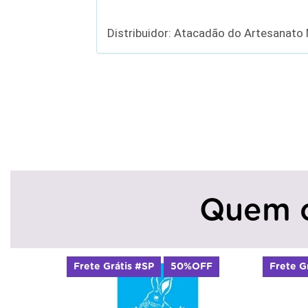
Distribuidor: Atacadão do Artesanato
Quem 
50%OFF
Frete Grátis #SP
50%OFF
Fre