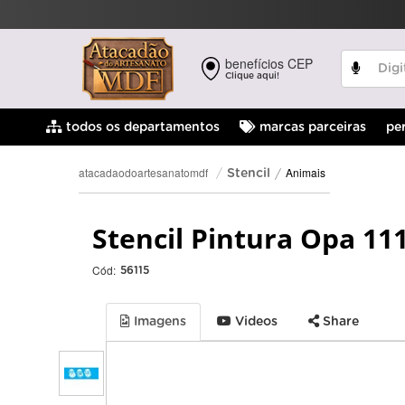
benefícios CEP
Clique aqui!
pe
todos os departamentos
marcas parceiras
Animais
atacadaodoartesanatomdf
Stencil
Stencil Pintura Opa 11
Cód:
56115
Imagens
Videos
Share