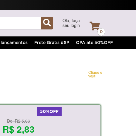
Olá, faça
seu login
0
lançamentos
Frete Grátis #SP
OPA até 50%OFF
Clique e
veja!
50%OFF
De:
R$ 5,66
R$ 2,83