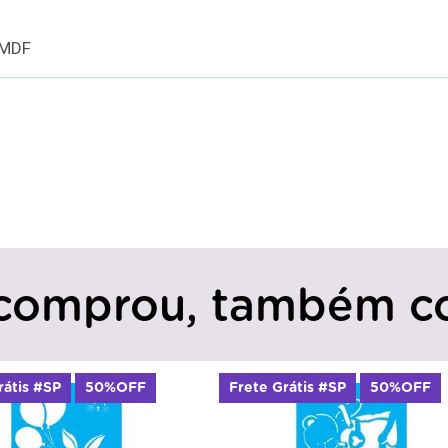
 MDF
comprou, também c
te Grátis #SP
50%OFF
Frete Grátis #SP
50%O