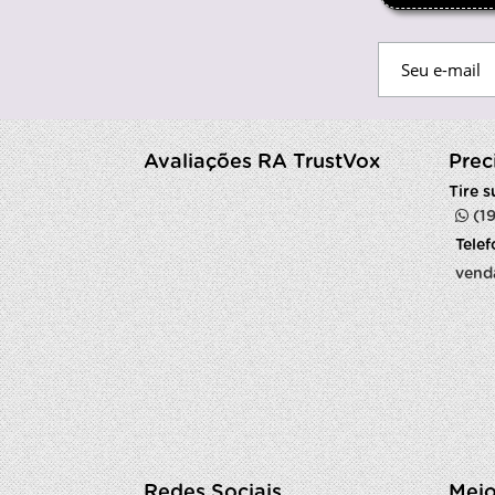
Avaliações RA TrustVox
Prec
Tire 
(1
Tele
vend
Redes Sociais
Meio