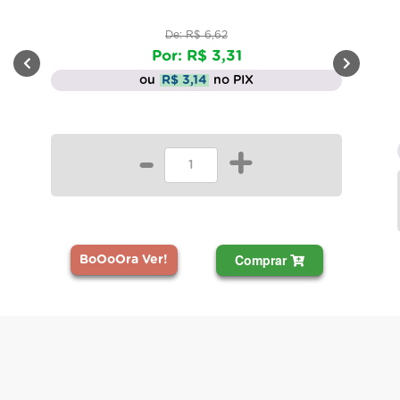
De: R$ 6,62
Por: R$ 3,31
ou
R$ 3,14
no PIX
-
+
Comprar
BoOoOra Ver!