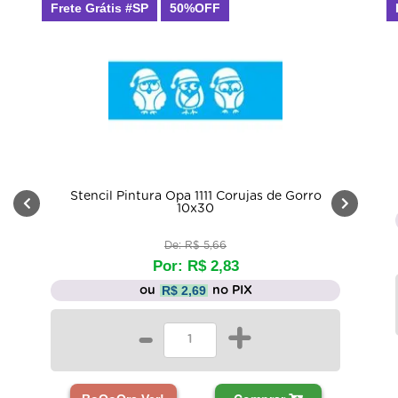
SP
50%OFF
Frete Grátis #SP
50
Stencil Pintura Coel
O
De: R
Por: 
tura Opa 1111 Corujas de Gorro
10x30
R$ 3,
ou
De: R$ 5,66
Por: R$ 2,83
-
R$ 2,69
ou
no PIX
-
+