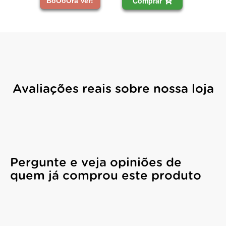
Comprar
BoOoOra Ver!
Ver!
Avaliações reais sobre nossa loja
Pergunte e veja opiniões de
quem já comprou este produto