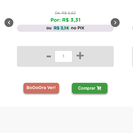
De: R$ 6,62
Por: R$ 3,31
ou
R$ 3,14
no PIX
-
+
Comprar
BoOoOra Ver!