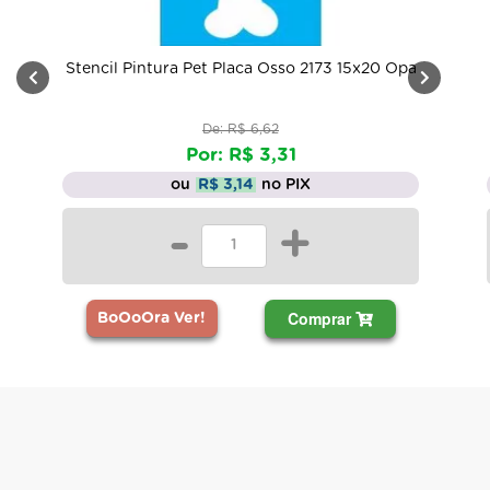
Stencil Pintura Pet Placa Osso 2173 15x20 Opa
De: R$ 6,62
Por: R$ 3,31
ou
R$ 3,14
no PIX
-
+
Comprar
BoOoOra Ver!