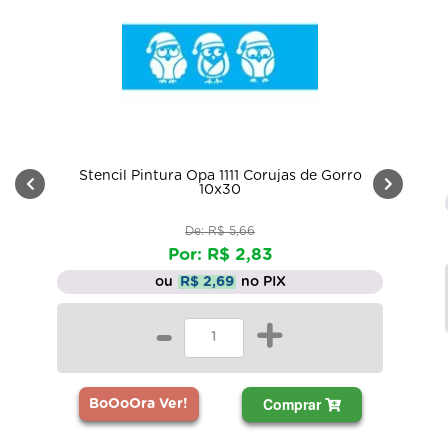
Stencil Pintura Opa 1111 Corujas de Gorro
10x30
De: R$ 5,66
Por: R$ 2,83
ou
R$ 2,69
no PIX
-
+
Comprar
BoOoOra Ver!