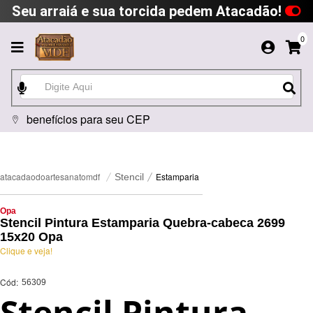
Seu arraiá e sua torcida pedem Atacadão!
0
benefícios para seu CEP
Estamparia
atacadaodoartesanatomdf
Stencil
Opa
Stencil Pintura Estamparia Quebra-cabeca 2699
15x20 Opa
Clique e veja!
Cód:
56309
Stencil Pintura