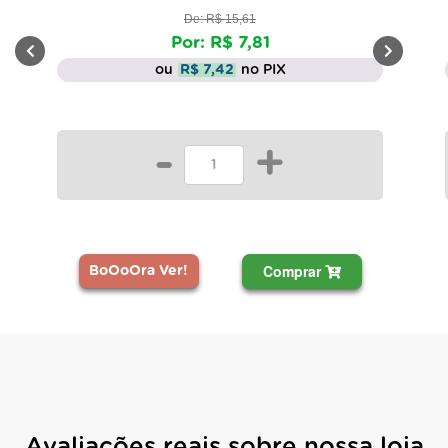
De: R$ 15,61
Por: R$ 7,81
ou
R$ 7,42
no PIX
-
+
Comprar
BoOoOra Ver!
Avaliações reais sobre nossa loja