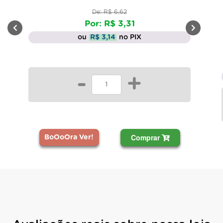
De: R$ 6,62
Por: R$ 3,31
ou
R$ 3,14
no PIX
-
+
Comprar
BoOoOra Ver!