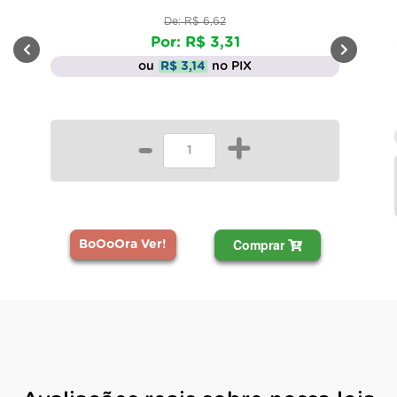
De: R$ 6,62
Por: R$ 3,31
ou
R$ 3,14
no PIX
-
+
Comprar
BoOoOra Ver!