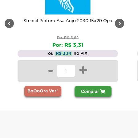
Stencil Pintura Asa Anjo 2030 15x20 Opa
De: R$ 6,62
Por: R$ 3,31
ou
R$ 3,14
no PIX
-
+
Comprar
BoOoOra Ver!