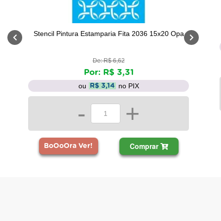
Stencil Pintura Estamparia Fita 2036 15x20 Opa
De: R$ 6,62
Por: R$ 3,31
ou
no PIX
R$ 3,14
-
+
Comprar
BoOoOra Ver!