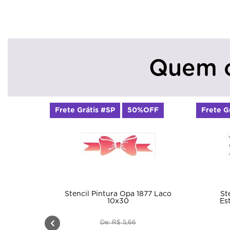
Quem 
Frete Grátis #SP
50%OFF
Frete G
Stencil Pintura Opa 1877 Laco
St
10x30
Es
De: R$ 5,66