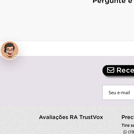
Pergunte e
Receb
Avaliações RA TrustVox
Prec
Tire 
(1