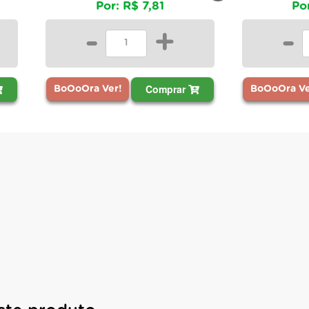
Por: R$ 7,81
Po
-
+
-
Comprar
BoOoOra Ver!
BoOoOra Ve