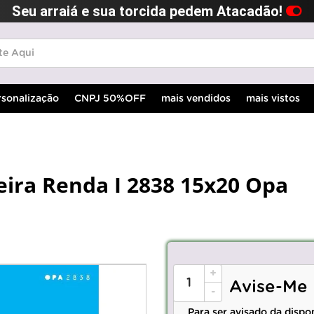
Seu arraiá e sua torcida pedem Atacadão!
rsonalização
CNPJ 50%OFF
mais vendidos
mais vistos
eira Renda I 2838 15x20 Opa
+
Avise-Me
-
Para ser avisado da dispo