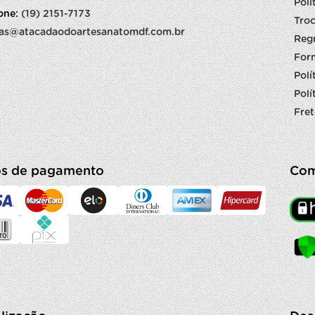
Polí
fone:
(19) 2151-7173
Troc
as@atacadaodoartesanatomdf.com.br
Reg
For
Polí
Polí
Fret
s de pagamento
Com