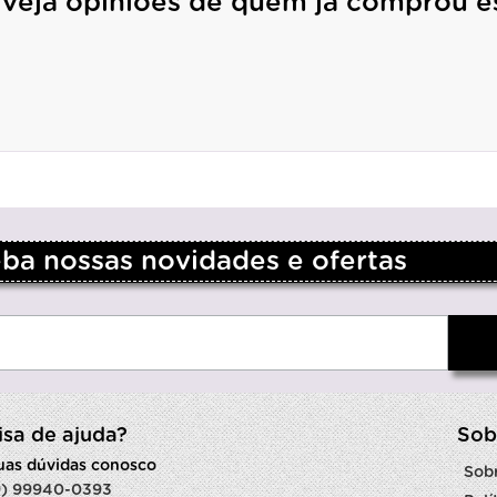
 veja opiniões de quem já comprou e
a nossas novidades e ofertas
isa de ajuda?
Sob
suas dúvidas conosco
Sob
9) 99940-0393