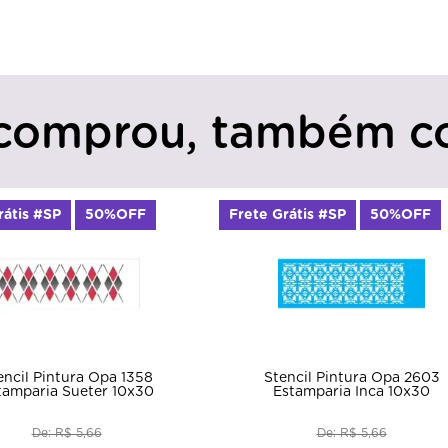
comprou, também c
rátis #SP
50%OFF
Frete Grátis #SP
50%OFF
encil Pintura Opa 1358
Stencil Pintura Opa 2603
tamparia Sueter 10x30
Estamparia Inca 10x30
De: R$ 5,66
De: R$ 5,66