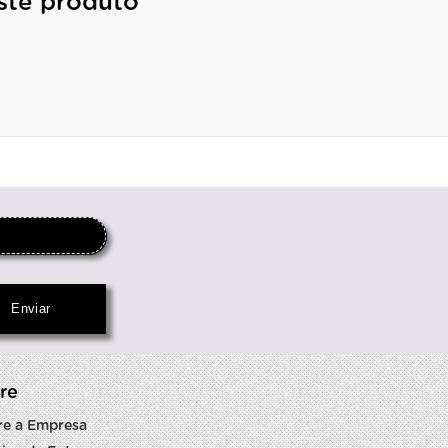
ste produto
re
re a Empresa