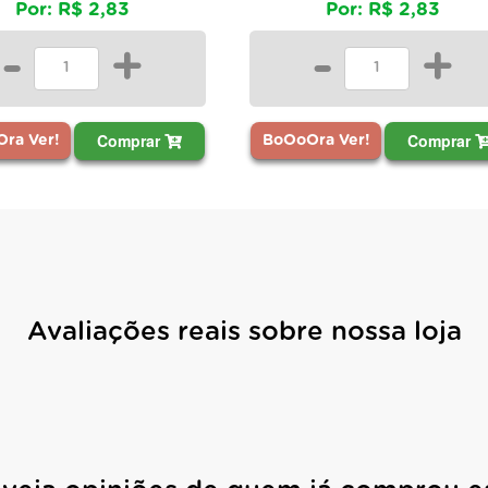
Por: R$ 2,83
Por: R$ 2,83
-
+
-
+
Comprar
Comprar
ra Ver!
BoOoOra Ver!
Avaliações reais sobre nossa loja