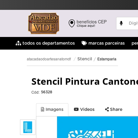
benefícios CEP
Clique aqui!
pe
todos os departamentos
marcas parceiras
Estamparia
atacadaodoartesanatomdf
Stencil
Stencil Pintura Canton
Cód:
56328
Imagens
Videos
Share