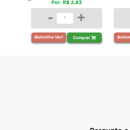
Por: R$ 2,83
-
+
Comprar
BoOoOra Ver!
BoOoO