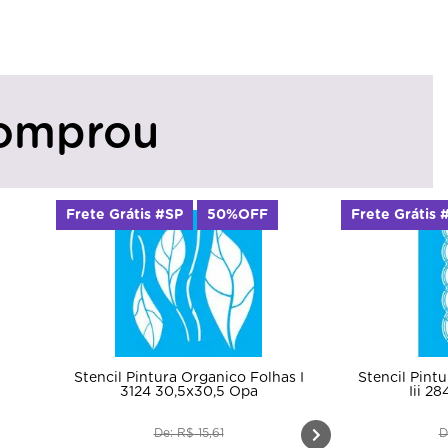
omprou
Frete Grátis #SP
50%OFF
Frete Grátis 
Stencil Pintura Organico Folhas I
Stencil Pint
3124 30,5x30,5 Opa
Iii 2
De: R$ 15,61
D