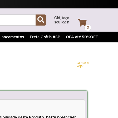
Olá, faça
seu login
0
lançamentos
Frete Grátis #SP
OPA até 50%OFF
Clique e
veja!
nibilidade deste Produto, basta preencher