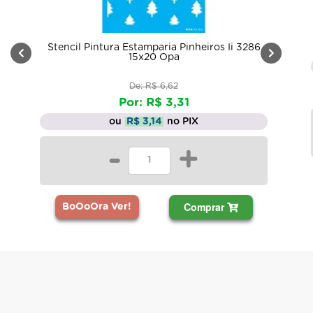
Stencil Pintura Estamparia Pinheiros Ii 3286
15x20 Opa
De: R$ 6,62
Por: R$ 3,31
ou
R$ 3,14
no PIX
-
+
Comprar
BoOoOra Ver!