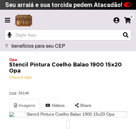
Seu arraiá e sua torcida pedem Atacadão!
0
benefícios para seu CEP
Opa
Stencil Pintura Coelho Balao 1900 15x20
Opa
Clique e veja!
Cód:
56146
Imagens
Videos
Share