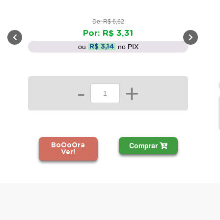
De: R$ 6,62
Por: R$ 3,31
ou
no PIX
R$ 3,14
-
+
Comprar
BoOoOra
Ver!