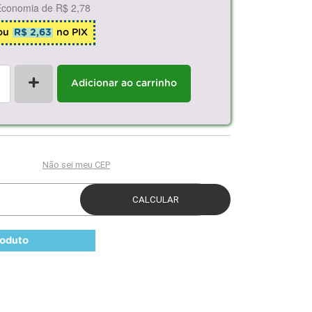
Economia de
R$ 2,78
ou
R$ 2,63
no PIX
+
Adicionar ao carrinho
roduto