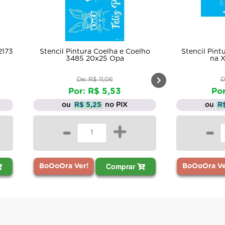
tencil Pintura Coelha e Coelho
Stencil Pintura Opa 1893
3485 20x25 Opa
na Xicara 10x30
De: R$ 11,06
De: R$ 5,66
Por: R$ 5,53
Por: R$ 2,83
ou
R$ 5,25
no PIX
ou
R$ 2,69
no PI
-
+
-
Comprar
Comp
oOoOra Ver!
BoOoOra Ver!