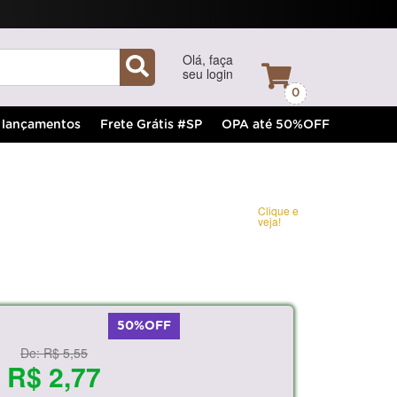
Olá, faça
seu login
0
lançamentos
Frete Grátis #SP
OPA até 50%OFF
Clique e
veja!
50%OFF
De:
R$ 5,55
R$ 2,77