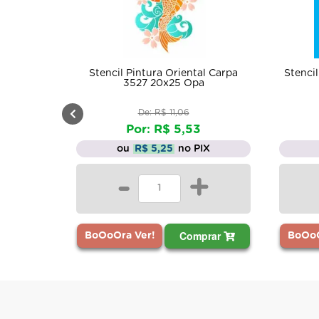
Stencil Pintura Oriental Carpa
Stencil Pintura Coe
3527 20x25 Opa
1297 10x
De: R$ 11,06
De: R$ 3,
Por: R$ 5,53
Por: R$ 
ou
R$ 5,25
no PIX
ou
R$ 1,57
-
+
-
Comprar
BoOoOra Ver!
BoOoOra Ver!