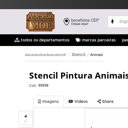
benefícios CEP
Clique aqui!
pe
todos os departamentos
marcas parceiras
Animais
atacadaodoartesanatomdf
Stencil
Stencil Pintura Animai
Cód:
35958
Imagens
Videos
Share