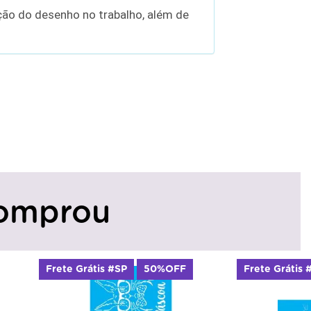
ição do desenho no trabalho, além de
omprou
te Grátis #SP
50%OFF
Frete Grátis #SP
50%O