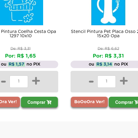
lha Cesta Opa
Stencil Pintura Pet Placa Osso 2173
S
10
15x20 Opa
31
De: R$ 6,62
1,65
Por: R$ 3,31
no PIX
ou
R$ 3,14
no PIX
+
-
+
Comprar
Comprar
BoOoOra Ver!
B