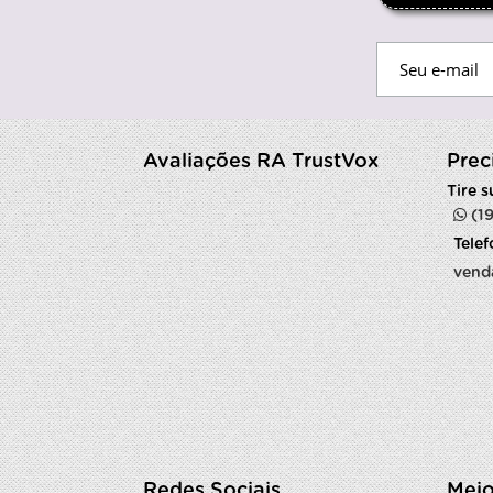
Avaliações RA TrustVox
Prec
Tire 
(1
Tele
vend
Redes Sociais
Meio