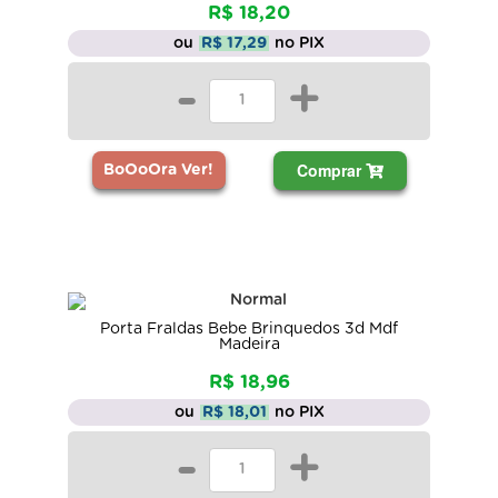
R$ 18,20
ou
R$ 17,29
no PIX
-
+
Comprar
BoOoOra Ver!
Porta Fraldas Bebe Brinquedos 3d Mdf
Madeira
R$ 18,96
ou
R$ 18,01
no PIX
-
+