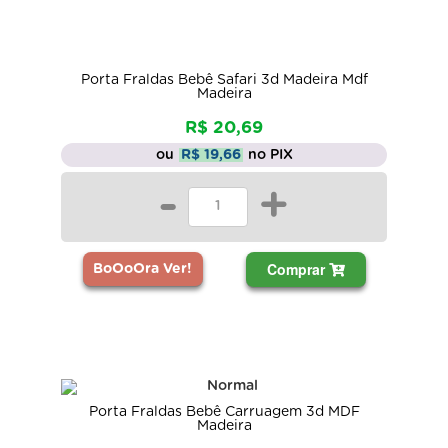
Porta Fraldas Bebê Safari 3d Madeira Mdf
Madeira
R$ 20,69
ou
R$ 19,66
no PIX
-
+
Comprar
BoOoOra Ver!
Porta Fraldas Bebê Carruagem 3d MDF
Madeira