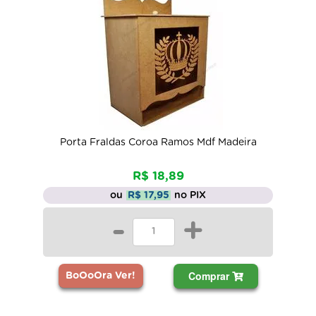
Porta Fraldas Coroa Ramos Mdf Madeira
R$ 18,89
ou
R$ 17,95
no PIX
-
+
Comprar
BoOoOra Ver!