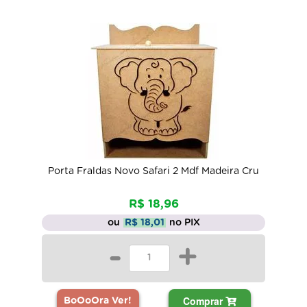
Porta Fraldas Novo Safari 2 Mdf Madeira Cru
R$ 18,96
ou
R$ 18,01
no PIX
-
+
Comprar
BoOoOra Ver!