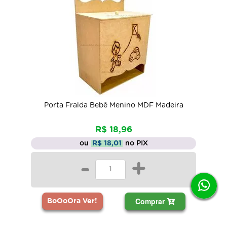
Porta Fralda Bebê Menino MDF Madeira
R$ 18,96
ou
R$ 18,01
no PIX
-
+
Comprar
BoOoOra Ver!