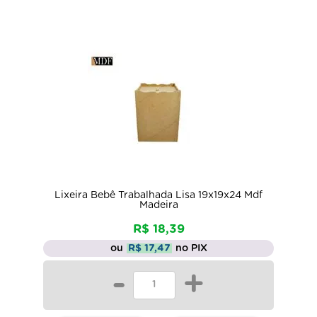
Lixeira Bebê Trabalhada Lisa 19x19x24 Mdf
Madeira
R$ 18,39
ou
R$ 17,47
no PIX
-
+