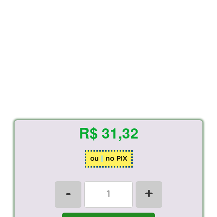
R$ 31,32
ou
no PIX
-
+