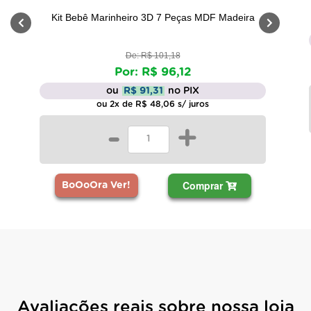
Kit Bebê Marinheiro 3D 7 Peças MDF Madeira
De: R$ 101,18
Por: R$ 96,12
ou
R$ 91,31
no PIX
ou 2x de R$ 48,06 s/ juros
-
+
Comprar
BoOoOra Ver!
Avaliações reais sobre nossa loja