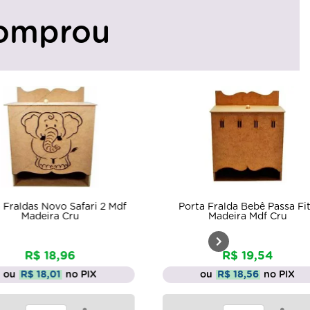
omprou
Kit Bebê Pas
df
Porta Fralda Bebê Passa Fita
Madeira Mdf Cru
De
R$ 19,54
Por:
ou
R$ 18,56
no PIX
ou
R$
ou 3x de