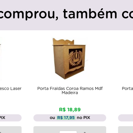
comprou, também c
 Fraldas Coroa Ramos Mdf
Porta Fraldas Novo Safari 2 M
Madeira
Madeira Cru
R$ 18,89
R$ 18,96
ou
R$ 17,95
no PIX
ou
R$ 18,01
no PIX