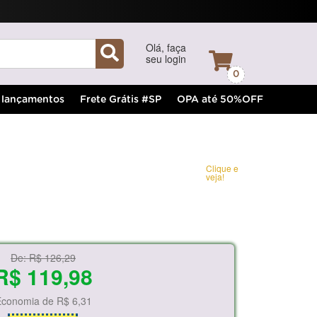
Olá, faça
seu login
0
lançamentos
Frete Grátis #SP
OPA até 50%OFF
Clique e
veja!
De:
R$ 126,29
R$ 119,98
Economia de
R$ 6,31