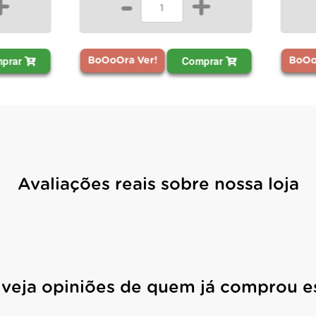
-
+
-
+
Comprar
Comprar
ra Ver!
BoOoOra Ver!
Avaliações reais sobre nossa loja
 veja opiniões de quem já comprou e