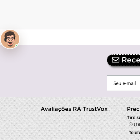
Receb
Avaliações RA TrustVox
Prec
Tire 
(1
Tele