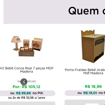
Quem 
peças MDF
Porta Fraldas Bebê Arabesco Laser
Porta
Mdf Madeira
R$ 18,96
2
ou
R$ 18,01
no PIX
IX
uros