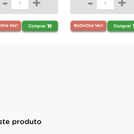
-
+
-
Comprar
BoOoOra Ver!
BoOoOra Ve
ste produto