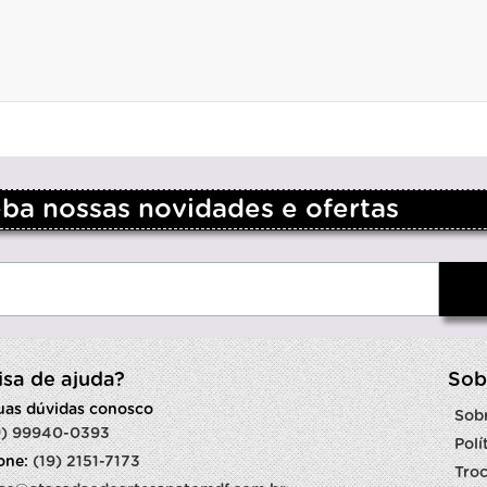
a nossas novidades e ofertas
isa de ajuda?
Sob
suas dúvidas conosco
Sob
9) 99940-0393
Polí
fone:
(19) 2151-7173
Troc