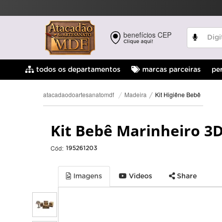
benefícios CEP
Clique aqui!
pe
todos os departamentos
marcas parceiras
Kit Higiêne Bebê
Madeira
atacadaodoartesanatomdf
Kit Bebê Marinheiro 3
Cód:
195261203
Imagens
Videos
Share