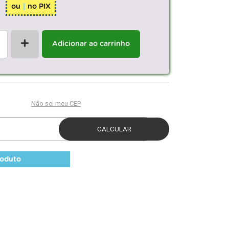
ou
no PIX
+
Adicionar ao carrinho
roduto