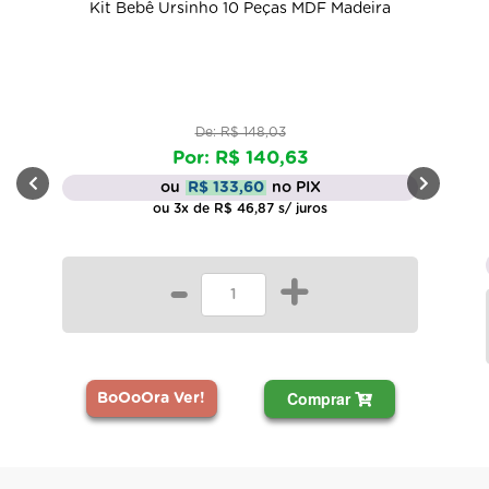
Kit Bebê Ursinho 10 Peças MDF Madeira
De: R$ 148,03
Por: R$ 140,63
ou
R$ 133,60
no PIX
ou 3x de R$ 46,87 s/ juros
-
+
Comprar
BoOoOra Ver!