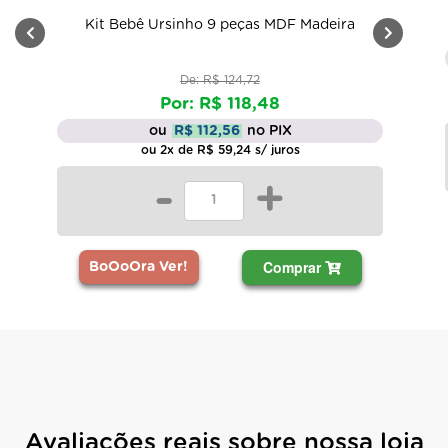
Kit Bebê Ursinho 9 peças MDF Madeira
De: R$ 124,72
Por: R$ 118,48
ou
R$ 112,56
no PIX
ou 2x de R$ 59,24 s/ juros
-
+
Comprar
BoOoOra Ver!
Avaliações reais sobre nossa loja