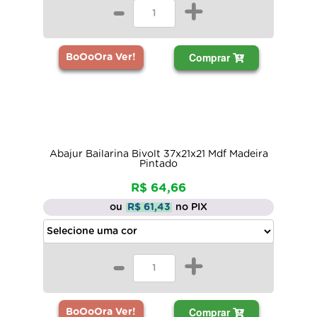
-
+
Comprar
BoOoOra Ver!
Abajur Bailarina Bivolt 37x21x21 Mdf Madeira
Pintado
R$ 64,66
ou
R$ 61,43
no PIX
-
+
Comprar
BoOoOra Ver!