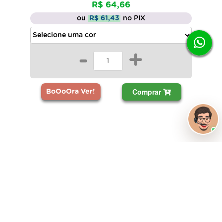
R$ 64,66
ou
R$ 61,43
no PIX
-
+
Comprar
BoOoOra Ver!
Abajur Bivolt Bebê Coroa Ramos Mdf Madeira
pintado
R$ 39,66
ou
R$ 37,68
no PIX