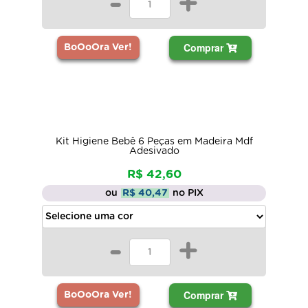
-
+
Comprar
BoOoOra Ver!
Kit Higiene Bebê 6 Peças em Madeira Mdf
Adesivado
R$ 42,60
ou
R$ 40,47
no PIX
-
+
Comprar
BoOoOra Ver!