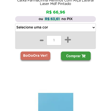
Caixa Farmacinha Meninos Com Alça Lateral
Laser Mdf Pintado
R$ 66,96
ou
R$ 63,61
no PIX
-
+
Comprar
BoOoOra Ver!