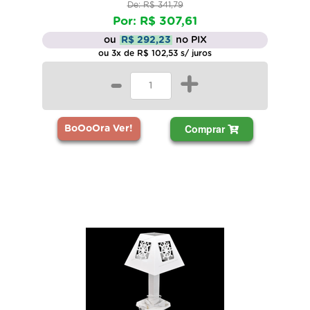
De: R$ 341,79
Por: R$ 307,61
ou
R$ 292,23
no PIX
ou 3x de R$ 102,53 s/ juros
-
+
Comprar
BoOoOra Ver!