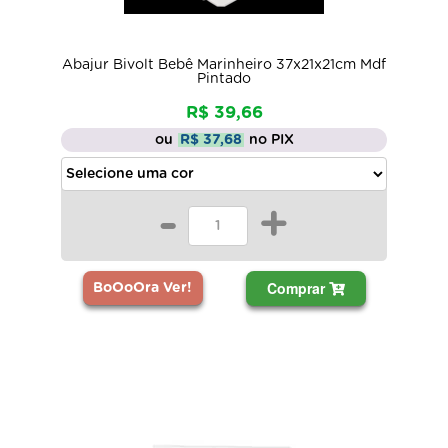
Abajur Bivolt Bebê Marinheiro 37x21x21cm Mdf
Pintado
R$ 39,66
ou
R$ 37,68
no PIX
-
+
Comprar
BoOoOra Ver!