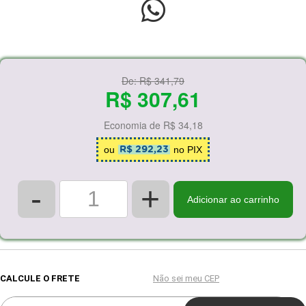
De:
R$ 341,79
R$ 307,61
Economia de
R$ 34,18
ou
no PIX
R$ 292,23
-
+
Adicionar ao carrinho