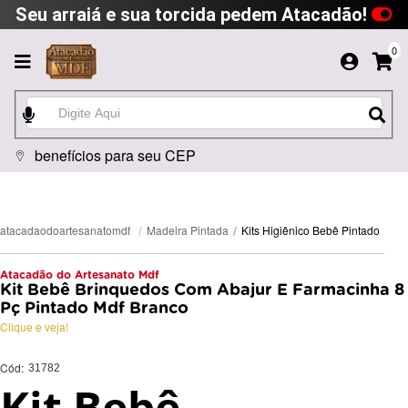
Seu arraiá e sua torcida pedem Atacadão!
0
benefícios para seu CEP
Kits Higiênico Bebê Pintado
Madeira Pintada
atacadaodoartesanatomdf
Atacadão do Artesanato Mdf
Kit Bebê Brinquedos Com Abajur E Farmacinha 8
Pç Pintado Mdf Branco
Clique e veja!
Cód:
31782
Kit Bebê