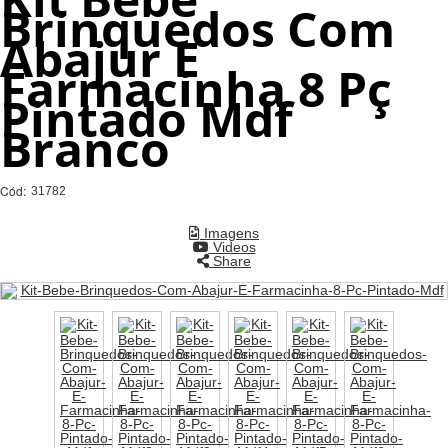
Brinquedos Com
Abajur E
Farmacinha 8 Pç
Pintado Mdf
Branco
Cód:
31782
Imagens
Videos
Share