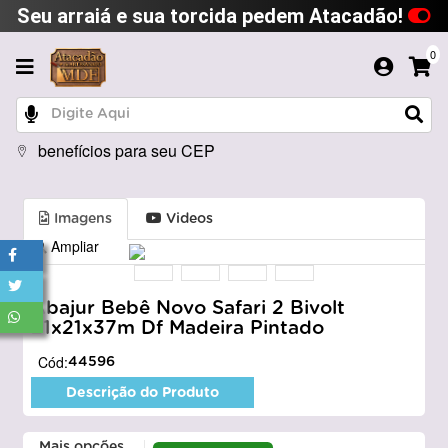
Seu arraiá e sua torcida pedem Atacadão!
0
benefícios para seu CEP
Imagens
Videos
Ampliar
Abajur Bebê Novo Safari 2 Bivolt
21x21x37m Df Madeira Pintado
Cód:
44596
Descrição do Produto
Mais opções