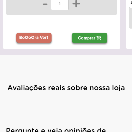
-
+
Comprar
BoOoOra Ver!
Avaliações reais sobre nossa loja
Pergunte e veja opiniões de