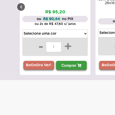
28x16
R$ 95,20
ou
R$ 90,44
no PIX
ou 2x de R$ 47,60 s/ juros
-
+
Comprar
BoOoOr
BoOoOra Ver!