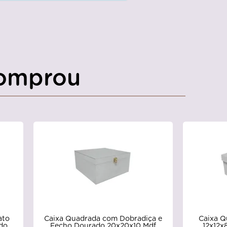
omprou
Caixa Quadrada com Dobradiça e
ato
Caixa Q
Fecho Dourado 20x20x10 Mdf
do
12x12x