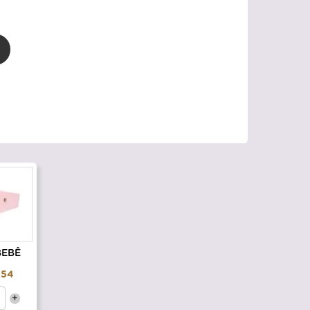
BEBÊ
,54
+