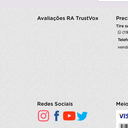
Avaliações RA TrustVox
Prec
Tire 
(1
Tele
vend
Redes Sociais
Meio