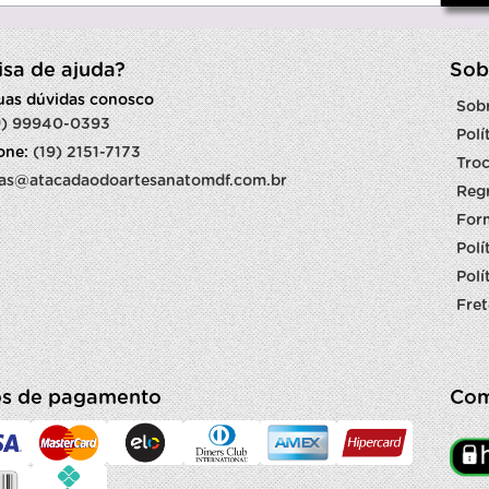
isa de ajuda?
Sob
suas dúvidas conosco
Sob
9) 99940-0393
Polí
fone:
(19) 2151-7173
Troc
as@atacadaodoartesanatomdf.com.br
Reg
For
Polí
Polí
Fret
s de pagamento
Com