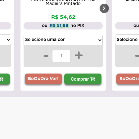
Madeira Pintado
R$ 54,62
o
ou
R$ 51,89
no PIX
-
+
Comprar
BoOoOra Ver!
BoOoOra