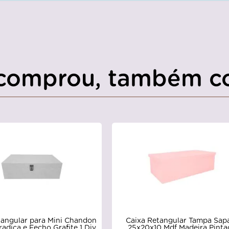
comprou, também c
tangular para Mini Chandon
Caixa Retangular Tampa Sap
adiça e Fecho Grafite 1 Div
25x20x10 Mdf Madeira Pinta