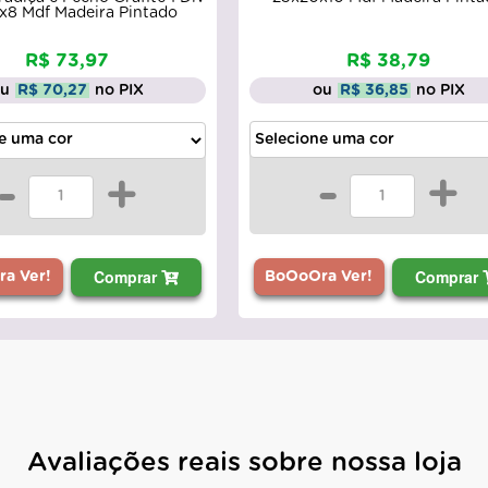
x8 Mdf Madeira Pintado
R$ 38,79
R$ 73,97
ou
R$ 36,85
no PIX
ou
R$ 70,27
no PIX
-
+
-
+
Comprar
Comprar
a Ver!
BoOoOra Ver!
Avaliações reais sobre nossa loja