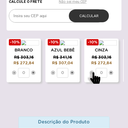
-10%
-10%
-10%
BRANCO
AZUL BEBÊ
CINZA
R$ 303,16
R$ 341,16
R$ 303,16
R$ 272,84
R$ 307,04
R$ 272,84
-
+
-
+
-
+
Descrição do Produto