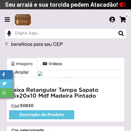
Seu arraiá e sua torcida pedem Atacadão!
0
benefícios para seu CEP
Imagens
Videos
Ampliar
Caixa Retangular Tampa Sapato
25x20x10 Mdf Madeira Pintado
Cód:
50630
Descrição do Produto
Cor selecionada