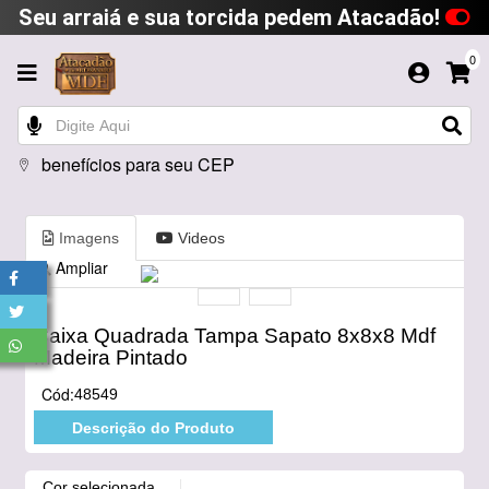
Seu arraiá e sua torcida pedem Atacadão!
0
benefícios para seu CEP
Imagens
Videos
Ampliar
Caixa Quadrada Tampa Sapato 8x8x8 Mdf
Madeira Pintado
Cód:
48549
Descrição do Produto
Cor selecionada