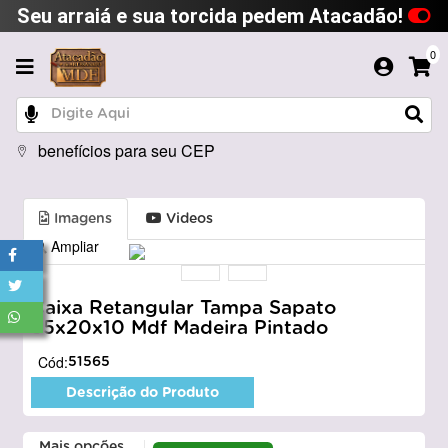
Seu arraiá e sua torcida pedem Atacadão!
0
benefícios para seu CEP
Imagens
Videos
Ampliar
Caixa Retangular Tampa Sapato
35x20x10 Mdf Madeira Pintado
Cód:
51565
Descrição do Produto
Mais opções