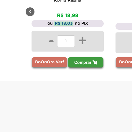
R0149 Resina
R$ 18,98
ou
R$ 18,03
no PIX
-
+
Comprar
BoOoOra Ver!
BoOoO