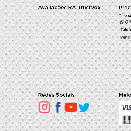
Avaliações RA TrustVox
Prec
Tire 
(1
Tele
vend
Redes Sociais
Meio