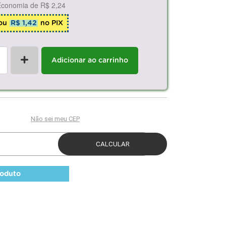
Economia de
R$ 2,24
ou
R$ 1,42
no PIX
+
Adicionar ao carrinho
roduto