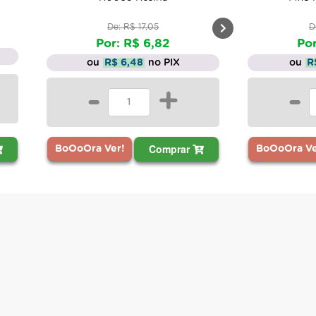
De: R$ 17,05
D
Por: R$ 6,82
Por
ou
R$ 6,48
no PIX
ou
R
-
+
-
Comprar
BoOoOra Ver!
BoOoOra Ve