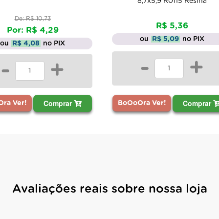
8,7x5,9 R0115 Resina
De: R$ 10,73
R$ 5,36
Por: R$ 4,29
ou
R$ 5,09
no PIX
ou
R$ 4,08
no PIX
-
+
-
+
Comprar
Comprar
BoOoOra Ver!
ra Ver!
Avaliações reais sobre nossa loja