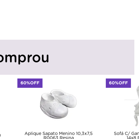
omprou
60%OFF
60%OFF
Aplique Sapato Menino 10,3x7,5
Sofá C/ Ga
u
R0063 Resina
14x8 