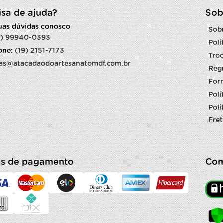
isa de ajuda?
Sob
suas dúvidas conosco
Sob
9) 99940-0393
Polí
fone:
(19) 2151-7173
Troc
as@atacadaodoartesanatomdf.com.br
Reg
For
Polí
Polí
Fret
s de pagamento
Com