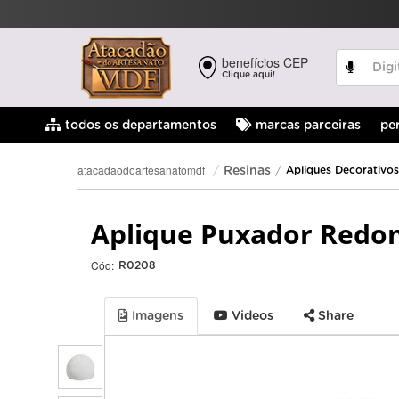
benefícios CEP
Clique aqui!
pe
todos os departamentos
marcas parceiras
atacadaodoartesanatomdf
Resinas
Apliques Decorativos
Aplique Puxador Redon
Cód:
R0208
Imagens
Videos
Share