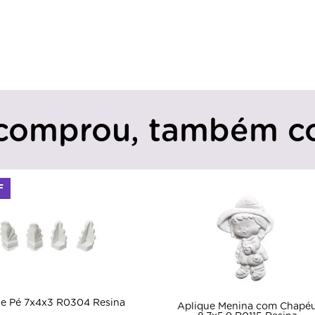
comprou, também c
F
ue Pé 7x4x3 R0304 Resina
Aplique Menina com Chapé