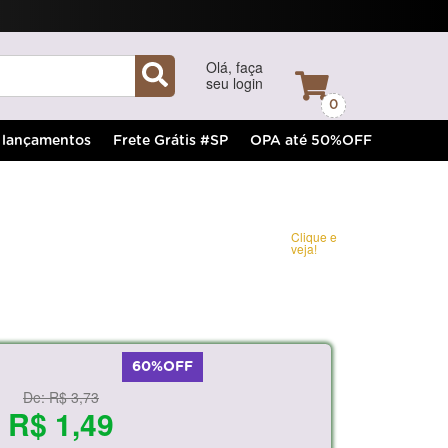
Olá, faça
seu login
0
lançamentos
Frete Grátis #SP
OPA até 50%OFF
Clique e
veja!
60%OFF
De:
R$ 3,73
R$ 1,49