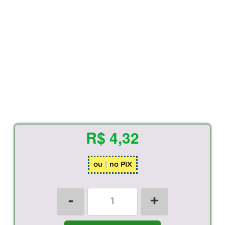
R$ 4,32
ou
no PIX
-
+