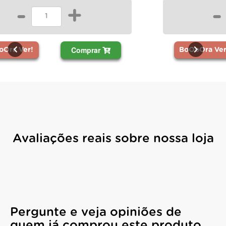
-
+
Comprar
BoOoOra Ver!
Avaliações reais sobre nossa loja
Pergunte e veja opiniões de
quem já comprou este produto