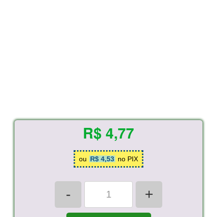
R$ 4,77
ou
R$ 4,53
no PIX
-
+