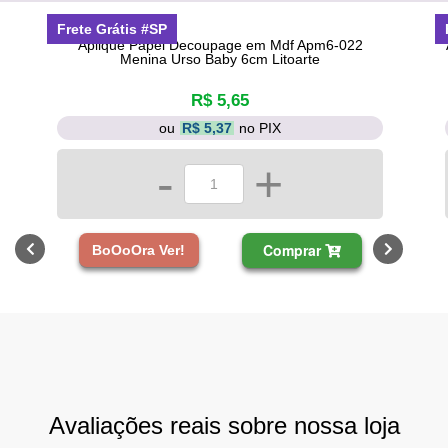
Frete Grátis #SP
Aplique Papel Decoupage em Mdf Apm6-022
Menina Urso Baby 6cm Litoarte
R$ 5,65
ou
R$ 5,37
no PIX
-
+
Comprar
BoOoOra Ver!
Avaliações reais sobre nossa loja