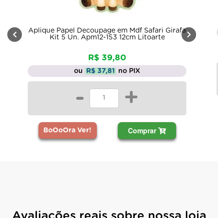
Aplique Papel Decoupage em Mdf Safari Girafa
Kit 5 Un. Apm12-153 12cm Litoarte
R$ 39,80
ou
R$ 37,81
no PIX
-
+
Comprar
BoOoOra Ver!
Avaliações reais sobre nossa loja