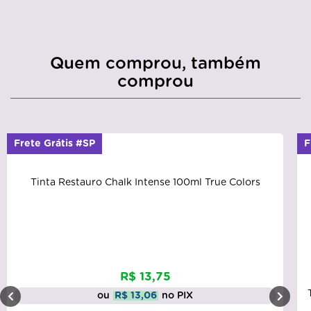
Quem comprou, também
comprou
Frete Grátis #SP
F
Tinta Restauro Chalk Intense 100ml True Colors
R$ 13,75
ou
R$ 13,06
no PIX