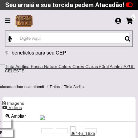
Seu arraiá e sua torcida pedem Atacadão!
0
benefícios para seu CEP
Tintas
Tinta Acrílica
atacadaodoartesanatomdf
Imagens
Videos
Ampliar