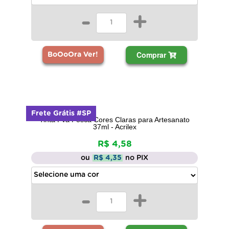
-
+
Comprar
BoOoOra Ver!
Frete Grátis #SP
Tinta Pva Fosca Cores Claras para Artesanato
37ml - Acrilex
R$ 4,58
ou
R$ 4,35
no PIX
-
+