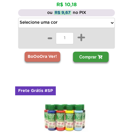
R$ 10,18
ou
R$ 9,67
no PIX
-
+
Comprar
BoOoOra Ver!
Frete Grátis #SP