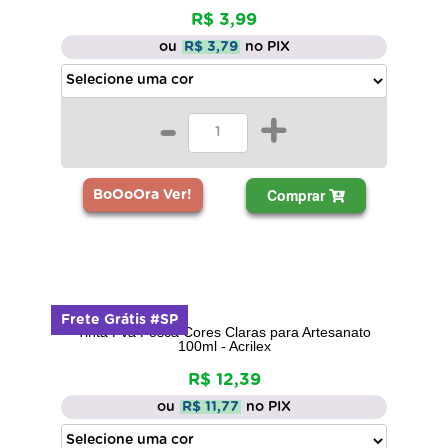
R$ 3,99
ou
R$ 3,79
no PIX
-
+
Comprar
BoOoOra Ver!
Frete Grátis #SP
Tinta Pva Fosca Cores Claras para Artesanato
100ml - Acrilex
R$ 12,39
ou
R$ 11,77
no PIX