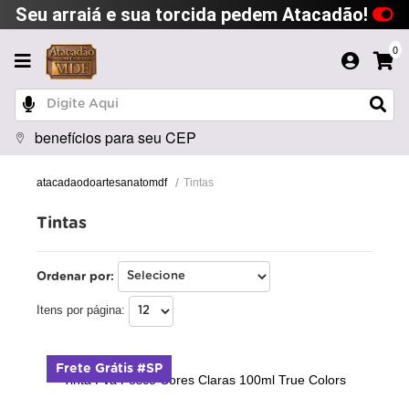
Seu arraiá e sua torcida pedem Atacadão!
0
benefícios para seu CEP
Tintas
atacadaodoartesanatomdf
Tintas
Ordenar por:
Itens por página:
Frete Grátis #SP
Tinta Pva Fosco Cores Claras 100ml True Colors