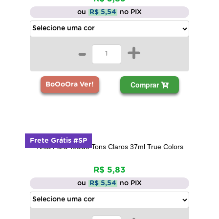
ou
R$ 5,54
no PIX
-
+
Comprar
BoOoOra Ver!
Frete Grátis #SP
Tinta Para Tecido Tons Claros 37ml True Colors
R$ 5,83
ou
R$ 5,54
no PIX