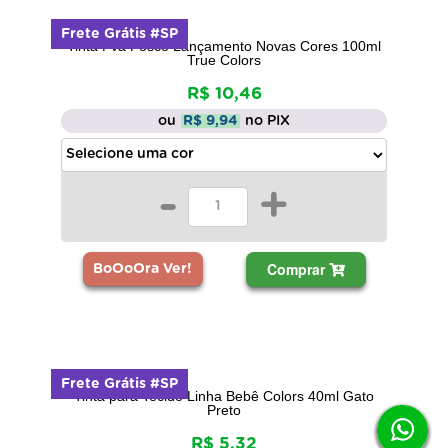
Frete Grátis #SP
Tinta Pva Fosco Lançamento Novas Cores 100ml
True Colors
R$ 10,46
ou
R$ 9,94
no PIX
-
+
Comprar
BoOoOra Ver!
Frete Grátis #SP
Tinta para Tecido Linha Bebê Colors 40ml Gato
Preto
R$ 5,32