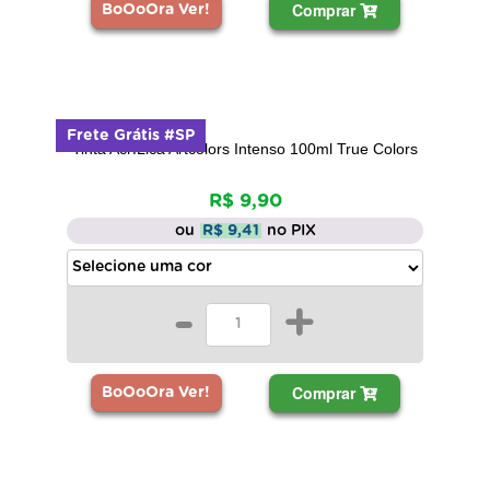
Comprar
BoOoOra Ver!
Frete Grátis #SP
Tinta AcrÍLica Artcolors Intenso 100ml True Colors
R$ 9,90
ou
R$ 9,41
no PIX
-
+
Comprar
BoOoOra Ver!