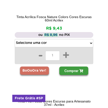
Tinta Acrílica Fosca Nature Colors Cores Escuras
60ml Acrilex
R$ 9,43
ou
R$ 8,96
no PIX
-
+
Comprar
BoOoOra Ver!
Frete Grátis #SP
Tinta Pva Fosca Cores Escuras para Artesanato
37ml - Acrilex