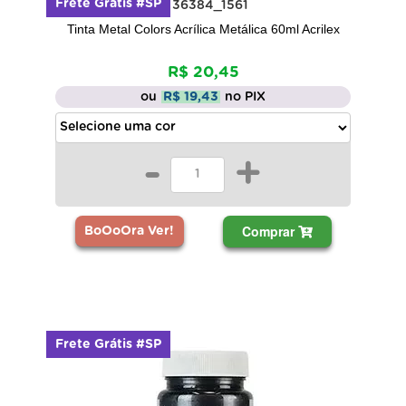
Frete Grátis #SP
Tinta Metal Colors Acrílica Metálica 60ml Acrilex
R$ 20,45
ou
R$ 19,43
no PIX
-
+
Comprar
BoOoOra Ver!
Frete Grátis #SP