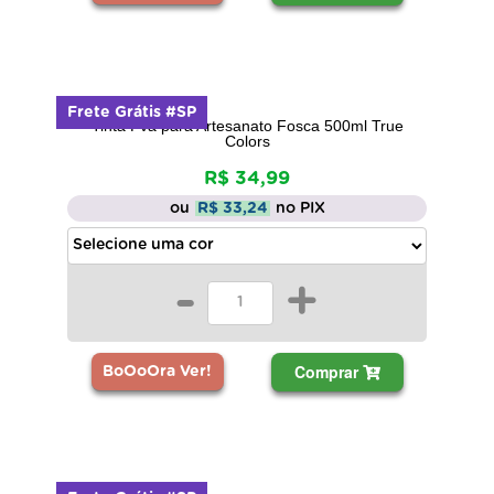
Frete Grátis #SP
Tinta Pva para Artesanato Fosca 500ml True
Colors
R$ 34,99
ou
R$ 33,24
no PIX
-
+
Comprar
BoOoOra Ver!