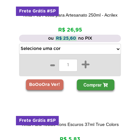
Frete Grátis #SP
Tinta Pva Fosca para Artesanato 250ml - Acrilex
R$ 26,95
ou
R$ 25,60
no PIX
-
+
Comprar
BoOoOra Ver!
Frete Grátis #SP
Tinta Para Tecido Tons Escuros 37ml True Colors
R$ 5,83