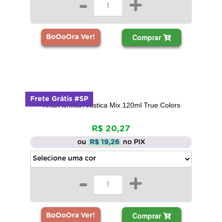
-
+
Comprar
BoOoOra Ver!
Frete Grátis #SP
Tinta Acrílica Artistica Mix 120ml True Colors
R$ 20,27
ou
R$ 19,26
no PIX
-
+
Comprar
BoOoOra Ver!