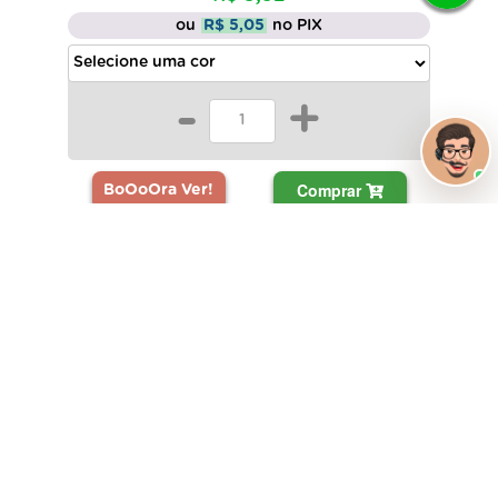
ou
R$ 5,05
no PIX
-
+
Comprar
BoOoOra Ver!
Frete Grátis #SP
Tinta Chalk Paint 100ml Super Cobertura Acrilex
R$ 14,89
ou
R$ 14,15
no PIX