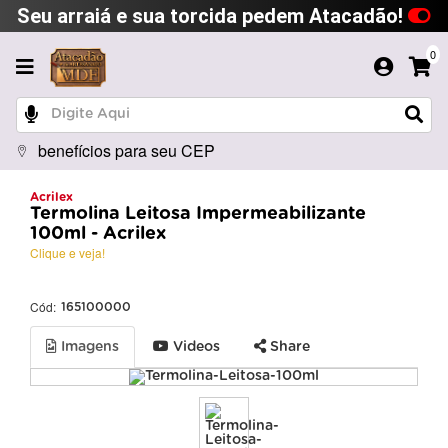
Seu arraiá e sua torcida pedem Atacadão!
0
benefícios para seu CEP
Acrilex
Termolina Leitosa Impermeabilizante
100ml - Acrilex
Clique e veja!
Cód:
165100000
Imagens
Videos
Share