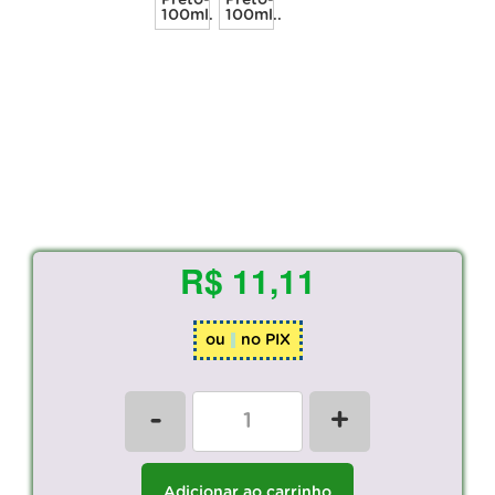
R$ 11,11
ou
no PIX
-
+
Adicionar ao carrinho